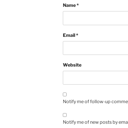
Name
*
Email
*
Website
Notify me of follow-up commen
Notify me of new posts by emai