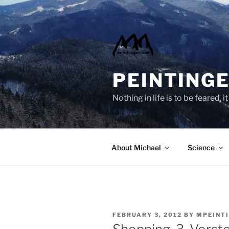
Skip
to
content
PEINTINGE
Nothing in life is to be feared,
About Michael
Science
POSTED
FEBRUARY 3, 2012
BY
MPEINT
ON