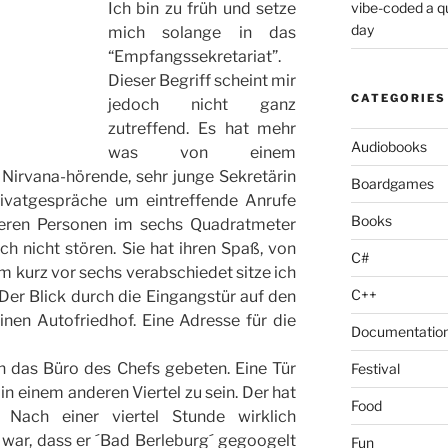
Ich bin zu früh und setze
vibe-coded a 
day
mich solange in das
“Empfangssekretariat”.
Dieser Begriff scheint mir
CATEGORIES
jedoch nicht ganz
zutreffend. Es hat mehr
Audiobooks
was von einem
 Nirvana-hörende, sehr junge Sekretärin
Boardgames
rivatgespräche um eintreffende Anrufe
Books
iteren Personen im sechs Quadratmeter
h nicht stören. Sie hat ihren Spaß, von
C#
 kurz vor sechs verabschiedet sitze ich
C++
. Der Blick durch die Eingangstür auf den
inen Autofriedhof. Eine Adresse für die
Documentatio
n das Büro des Chefs gebeten. Eine Tür
Festival
in einem anderen Viertel zu sein. Der hat
Food
Nach einer viertel Stunde wirklich
 war, dass er ´Bad Berleburg´ gegoogelt
Fun