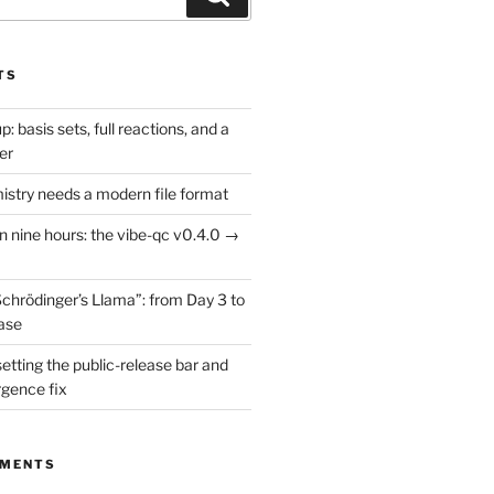
TS
: basis sets, full reactions, and a
er
try needs a modern file format
in nine hours: the vibe-qc v0.4.0 →
Schrödinger’s Llama”: from Day 3 to
ease
setting the public-release bar and
rgence fix
MMENTS