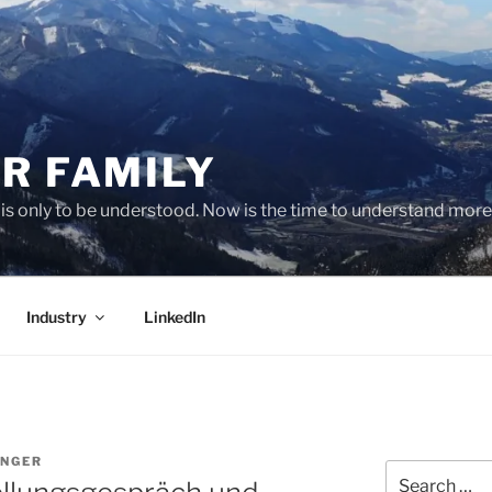
R FAMILY
 it is only to be understood. Now is the time to understand more
Industry
LinkedIn
INGER
Search