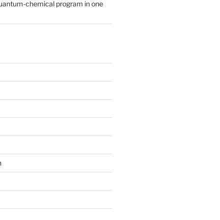
quantum-chemical program in one
n