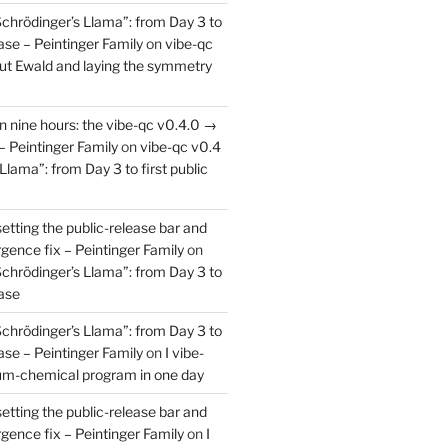
Schrödinger’s Llama”: from Day 3 to
ease – Peintinger Family
on
vibe-qc
out Ewald and laying the symmetry
in nine hours: the vibe-qc v0.4.0 →
– Peintinger Family
on
vibe-qc v0.4
Llama”: from Day 3 to first public
setting the public-release bar and
rgence fix – Peintinger Family
on
Schrödinger’s Llama”: from Day 3 to
ease
Schrödinger’s Llama”: from Day 3 to
ease – Peintinger Family
on
I vibe-
um-chemical program in one day
setting the public-release bar and
rgence fix – Peintinger Family
on
I