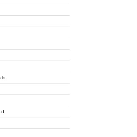
ido
xt