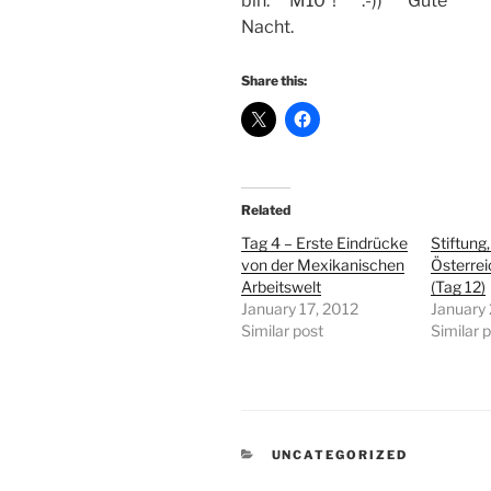
bin. “M10”! :-)) Gute
Nacht.
Share this:
Related
Tag 4 – Erste Eindrücke
Stiftung
von der Mexikanischen
Österre
Arbeitswelt
(Tag 12)
January 17, 2012
January 
Similar post
Similar 
CATEGORIES
UNCATEGORIZED