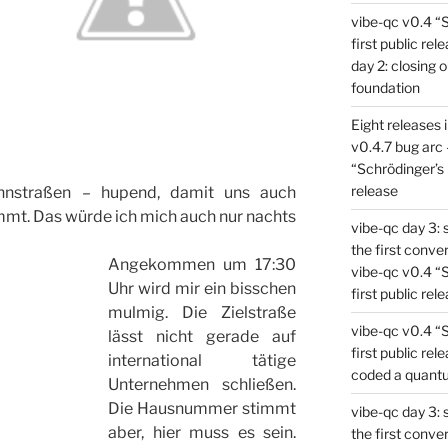
vibe-qc v0.4 “
first public rel
day 2: closing 
foundation
Eight releases 
v0.4.7 bug arc 
“Schrödinger’s 
release
hnstraßen – hupend, damit uns auch
ommt. Das würde ich mich auch nur nachts
vibe-qc day 3: 
the first conve
Angekommen um 17:30
vibe-qc v0.4 “
Uhr wird mir ein bisschen
first public rel
mulmig. Die Zielstraße
vibe-qc v0.4 “
lässt nicht gerade auf
first public rel
international tätige
coded a quant
Unternehmen schließen.
Die Hausnummer stimmt
vibe-qc day 3: 
aber, hier muss es sein.
the first conve