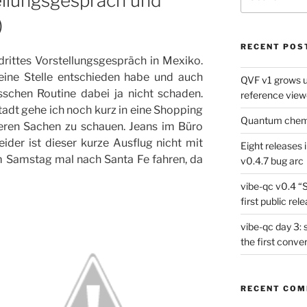
ellungsgespräch und
for:
)
RECENT POS
rittes Vorstellungsgespräch in Mexiko.
eine Stelle entschieden habe und auch
QVF v1 grows up
isschen Routine dabei ja nicht schaden.
reference view
adt gehe ich noch kurz in eine Shopping
Quantum chemis
eren Sachen zu schauen. Jeans im Büro
eider ist dieser kurze Ausflug nicht mit
Eight releases 
m Samstag mal nach Santa Fe fahren, da
v0.4.7 bug arc
vibe-qc v0.4 “
first public rel
vibe-qc day 3: 
the first conve
RECENT CO