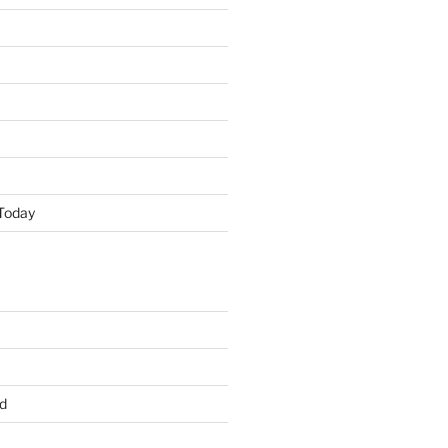
Today
d