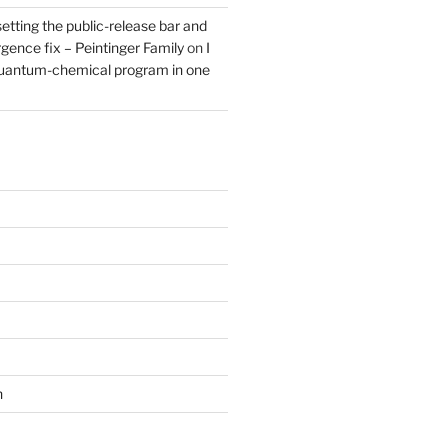
setting the public-release bar and
rgence fix – Peintinger Family
on
I
quantum-chemical program in one
n