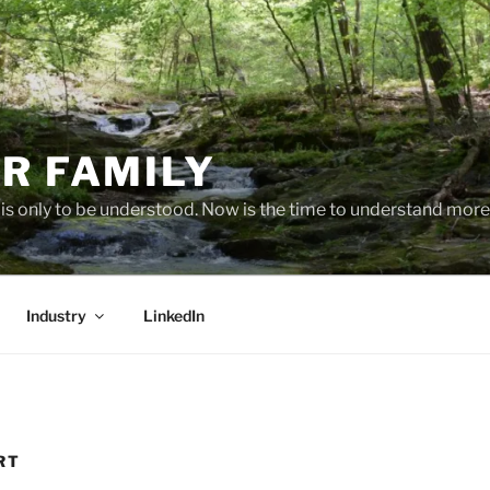
R FAMILY
 it is only to be understood. Now is the time to understand more
Industry
LinkedIn
RT