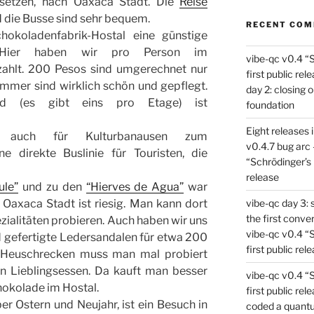
rsetzen, nach Oaxaca Stadt. Die
Reise
 die Busse sind sehr bequem.
RECENT CO
hokoladenfabrik-Hostal eine günstige
t. Hier haben wir pro Person im
vibe-qc v0.4 “
ahlt. 200 Pesos sind umgerechnet nur
first public rel
immer sind wirklich schön und gepflegt.
day 2: closing 
 (es gibt eins pro Etage) ist
foundation
Eight releases 
auch für Kulturbanausen zum
v0.4.7 bug arc 
e direkte Buslinie für Touristen, die
“Schrödinger’s 
release
ule”
und zu den
“Hierves de Agua”
war
 Oaxaca Stadt ist riesig. Man kann dort
vibe-qc day 3: 
the first conve
ezialitäten probieren. Auch haben wir uns
vibe-qc v0.4 “
d gefertigte Ledersandalen für etwa 200
first public rel
e Heuschrecken muss man mal probiert
in Lieblingsessen. Da kauft man besser
vibe-qc v0.4 “
okolade im Hostal.
first public rel
er Ostern und Neujahr, ist ein Besuch in
coded a quant