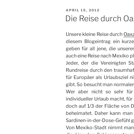
POSTED
APRIL 15, 2012
ON
Die Reise durch O
Unsere kleine Reise durch
Oax
diesem Blogeintrag ein kurz
geben für all jene, die unser
auch eine Reise nach Mexiko p
Jeder, der die Vereinigten S
Rundreise durch den traumhaf
für Europäer als Urlaubsziel n
gibt. So besucht man normale
Wer aber nicht so sehr für
individueller Urlaub macht, für
doch auf 1/3 der Fläche von 
beheimatet. Daher kann man 
Sardinen-in-der-Dose-Gefühl g
Von Mexiko-Stadt nimmt man a