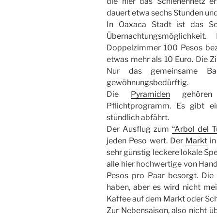
die hier das Schienennetz e
dauert etwa sechs Stunden und
In Oaxaca Stadt ist das Sc
Übernachtungsmöglichkei
Doppelzimmer 100 Pesos bez
etwas mehr als 10 Euro. Die Z
Nur das gemeinsame Bad
gewöhnungsbedürftig.
Die
Pyramiden
gehören 
Pflichtprogramm. Es gibt ein
stündlich abfährt.
Der Ausflug zum
“Arbol del T
jeden Peso wert. Der
Markt
in
sehr günstig leckere lokale Sp
alle hier hochwertige von Han
Pesos pro Paar besorgt. Di
haben, aber es wird nicht me
Kaffee auf dem Markt oder Sch
Zur Nebensaison, also nicht üb