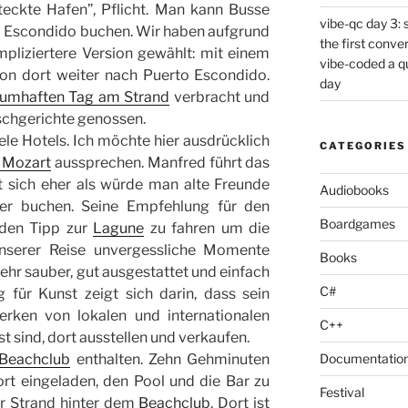
eckte Hafen”, Pflicht. Man kann Busse
vibe-qc day 3: 
o Escondido buchen. Wir haben aufgrund
the first conve
pliziertere Version gewählt: mit einem
vibe-coded a 
on dort weiter nach Puerto Escondido.
day
aumhaften Tag am Strand
verbracht und
ischgerichte genossen.
ele Hotels. Ich möchte hier ausdrücklich
CATEGORIES
 Mozart
aussprechen. Manfred führt das
t sich eher als würde man alte Freunde
Audiobooks
mer buchen. Seine Empfehlung für den
Boardgames
 den Tipp zur
Lagune
zu fahren um die
nserer Reise unvergessliche Momente
Books
ehr sauber, gut ausgestattet und einfach
C#
 für Kunst zeigt sich darin, dass sein
rken von lokalen und internationalen
C++
st sind, dort ausstellen und verkaufen.
Beachclub
enthalten. Zehn Gehminuten
Documentatio
rt eingeladen, den Pool und die Bar zu
Festival
der Strand hinter dem
Beachclub
. Dort ist