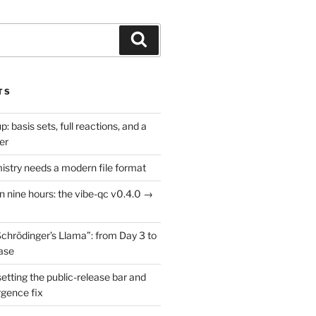
Search
TS
: basis sets, full reactions, and a
er
try needs a modern file format
in nine hours: the vibe-qc v0.4.0 →
Schrödinger’s Llama”: from Day 3 to
ease
setting the public-release bar and
rgence fix