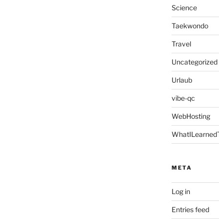
Science
Taekwondo
Travel
Uncategorized
Urlaub
vibe-qc
WebHosting
WhatILearned
META
Log in
Entries feed