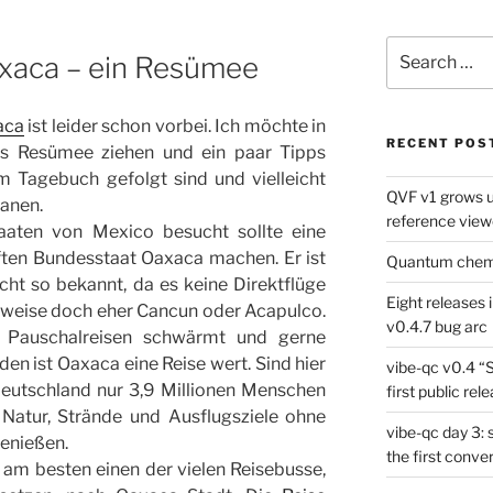
Search
axaca – ein Resümee
for:
aca
ist leider schon vorbei. Ich möchte in
RECENT POS
es Resümee ziehen und ein paar Tipps
em Tagebuch gefolgt sind und vielleicht
QVF v1 grows up
lanen.
reference view
taaten von Mexico besucht sollte eine
ten Bundesstaat Oaxaca machen. Er ist
Quantum chemis
icht so bekannt, da es keine Direktflüge
Eight releases 
rweise doch eher Cancun oder Acapulco.
v0.4.7 bug arc
 Pauschalreisen schwärmt und gerne
 den ist Oaxaca eine Reise wert. Sind hier
vibe-qc v0.4 “
Deutschland nur 3,9 Millionen Menschen
first public rel
Natur, Strände und Ausflugsziele ohne
vibe-qc day 3: 
enießen.
the first conve
m besten einen der vielen Reisebusse,