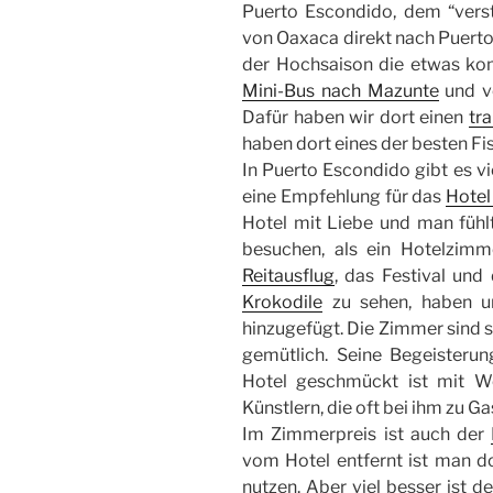
Puerto Escondido, dem “verst
von Oaxaca direkt nach Puert
der Hochsaison die etwas kom
Mini-Bus nach Mazunte
und v
Dafür haben wir dort einen
tr
haben dort eines der besten F
In Puerto Escondido gibt es vi
eine Empfehlung für das
Hotel
Hotel mit Liebe und man fühl
besuchen, als ein Hotelzim
Reitausflug
, das Festival und
Krokodile
zu sehen, haben u
hinzugefügt. Die Zimmer sind s
gemütlich. Seine Begeisterung
Hotel geschmückt ist mit We
Künstlern, die oft bei ihm zu Ga
Im Zimmerpreis ist auch der
vom Hotel entfernt ist man do
nutzen. Aber viel besser ist 