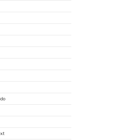
ido
xt