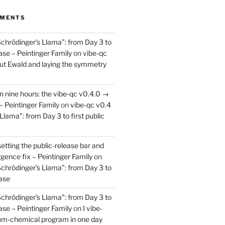
MMENTS
Schrödinger’s Llama”: from Day 3 to
ease – Peintinger Family
on
vibe-qc
out Ewald and laying the symmetry
in nine hours: the vibe-qc v0.4.0 →
– Peintinger Family
on
vibe-qc v0.4
Llama”: from Day 3 to first public
setting the public-release bar and
rgence fix – Peintinger Family
on
Schrödinger’s Llama”: from Day 3 to
ease
Schrödinger’s Llama”: from Day 3 to
ease – Peintinger Family
on
I vibe-
um-chemical program in one day