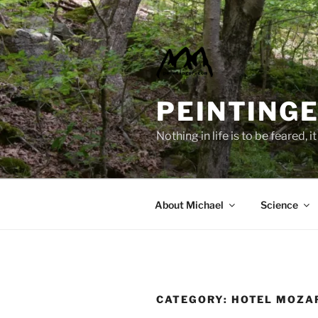
Skip
to
content
PEINTINGE
Nothing in life is to be feared,
About Michael
Science
CATEGORY:
HOTEL MOZA