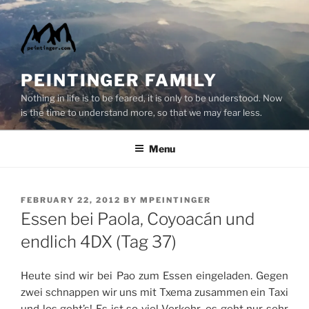
Skip
to
content
PEINTINGER FAMILY
Nothing in life is to be feared, it is only to be understood. Now
is the time to understand more, so that we may fear less.
Menu
POSTED
FEBRUARY 22, 2012
BY
MPEINTINGER
ON
Essen bei Paola, Coyoacán und
endlich 4DX (Tag 37)
Heute sind wir bei Pao zum Essen eingeladen. Gegen
zwei schnappen wir uns mit Txema zusammen ein Taxi