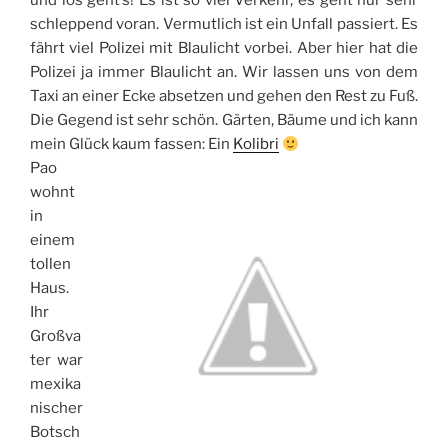
und los geht’s! Es ist so viel Verkehr, es geht nur sehr
schleppend voran. Vermutlich ist ein Unfall passiert. Es
fährt viel Polizei mit Blaulicht vorbei. Aber hier hat die
Polizei ja immer Blaulicht an. Wir lassen uns von dem
Taxi an einer Ecke absetzen und gehen den Rest zu Fuß.
Die Gegend ist sehr schön. Gärten, Bäume und ich kann
mein Glück kaum fassen: Ein
Kolibri
Pao
wohnt
in
einem
tollen
Haus.
Ihr
Großva
ter war
mexika
nischer
Botsch