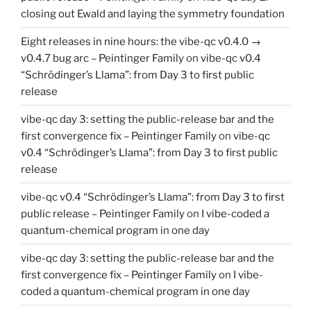
closing out Ewald and laying the symmetry foundation
Eight releases in nine hours: the vibe-qc v0.4.0 →
v0.4.7 bug arc – Peintinger Family
on
vibe-qc v0.4
“Schrödinger’s Llama”: from Day 3 to first public
release
vibe-qc day 3: setting the public-release bar and the
first convergence fix – Peintinger Family
on
vibe-qc
v0.4 “Schrödinger’s Llama”: from Day 3 to first public
release
vibe-qc v0.4 “Schrödinger’s Llama”: from Day 3 to first
public release – Peintinger Family
on
I vibe-coded a
quantum-chemical program in one day
vibe-qc day 3: setting the public-release bar and the
first convergence fix – Peintinger Family
on
I vibe-
coded a quantum-chemical program in one day