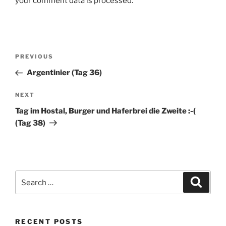
your comment data is processed.
Post
Previous
PREVIOUS
navigation
Post
Argentinier (Tag 36)
Next
NEXT
Post
Tag im Hostal, Burger und Haferbrei die Zweite :-(
(Tag 38)
Search
Search
for:
RECENT POSTS