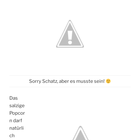
Sorry Schatz, aber es musste sein!
Das
salzige
Popcor
n darf
natürli
ch