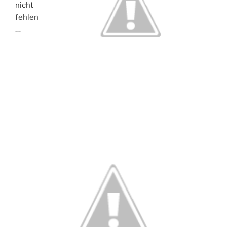
nicht
fehlen
…