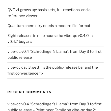
QVF v1 grows up: basis sets, full reactions, and a
reference viewer
Quantum chemistry needs a modern file format
Eight releases in nine hours: the vibe-qc v0.4.0 →
v0.4.7 bug arc
vibe-qc v0.4 “Schrödinger’s Llama”: from Day 3 to first
public release
vibe-qc day 3: setting the public-release bar and the
first convergence fix
RECENT COMMENTS
vibe-qc v0.4 “Schrödinger’s Llama”: from Day 3 to first
public release – Peintinger Family
on
vibe-qc day 2: