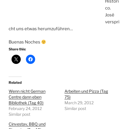
Histori
co.
José
verspri
cht uns etwas herumzuführen…
Buenas Noches
Share this:
Related
Wenn nicht German
Arbeiten und Pizza (Tag
Centre dann eben
75)
Bibliothek (Tag 40)
March 29, 2012
February 24, 2012
Similar post
Similar post
Cinvestav, BBQ und