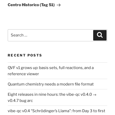
Post
Centro Historico (Tag 51)
Search
Search
for:
RECENT POSTS
QVF v1 grows up: basis sets, full reactions, and a
reference viewer
Quantum chemistry needs a modern file format
Eight releases in nine hours: the vibe-qc v0.4.0 →
v0.4.7 bug arc
vibe-qc v0.4 “Schrödinger’s Llama”: from Day 3 to first