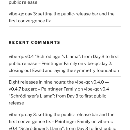
public release
vibe-qc day 3: setting the public-release bar and the
first convergence fix
RECENT COMMENTS
vibe-qc v0.4 “Schrödinger’s Llama”: from Day 3 to first
public release – Peintinger Family
on
vibe-qc day 2:
closing out Ewald and laying the symmetry foundation
Eight releases in nine hours: the vibe-qc v0.4.0 →
v0.4.7 bug arc – Peintinger Family
on
vibe-qc v0.4
“Schrödinger’s Llama”: from Day 3 to first public
release
vibe-qc day 3: setting the public-release bar and the
first convergence fix – Peintinger Family
on
vibe-qc
v0.4 “Schrödinger’s Llama”: from Day 3 to first public