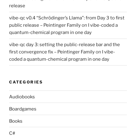
release
vibe-qc v0.4 “Schrödinger’s Llama”: from Day 3 to first
public release – Peintinger Family
on
I vibe-coded a
quantum-chemical program in one day
vibe-qc day 3: setting the public-release bar and the
first convergence fix – Peintinger Family
on
I vibe-
coded a quantum-chemical program in one day
CATEGORIES
Audiobooks
Boardgames
Books
C#