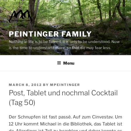
Skip
to
content
PEINTINGER FAMILY
Nothing in life is to be feared, it is only to be understood. Now
is the time to understand more, so that we may fear less.
Menu
POSTED
MARCH 8, 2012
BY
MPEINTINGER
ON
Post, Tablet und nochmal Cocktail
(Tag 50)
Der Schnupfen ist fast passé. Auf zum Cinvestav. Um
12 Uhr kommt Michael in die Bibliothek, das Tablet ist