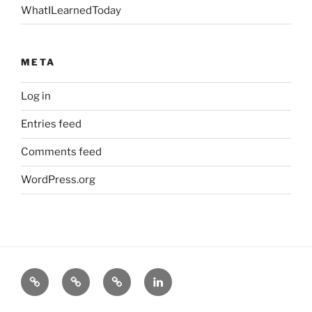
WhatILearnedToday
META
Log in
Entries feed
Comments feed
WordPress.org
About
Science
Industry
LinkedIn
Michael