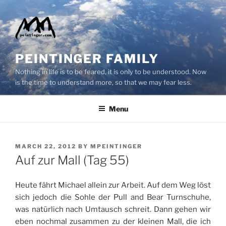
Skip
to
content
PEINTINGER FAMILY
Nothing in life is to be feared, it is only to be understood. Now
is the time to understand more, so that we may fear less.
Menu
POSTED
MARCH 22, 2012
BY
MPEINTINGER
ON
Auf zur Mall (Tag 55)
Heute fährt Michael allein zur Arbeit. Auf dem Weg löst
sich jedoch die Sohle der Pull and Bear Turnschuhe,
was natürlich nach Umtausch schreit. Dann gehen wir
eben nochmal zusammen zu der kleinen Mall, die ich