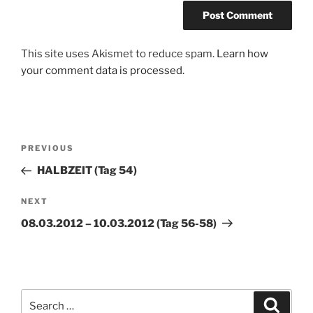
This site uses Akismet to reduce spam.
Learn how
your comment data is processed.
Post
Previous
PREVIOUS
navigation
Post
HALBZEIT (Tag 54)
Next
NEXT
Post
08.03.2012 – 10.03.2012 (Tag 56-58)
Search
Search