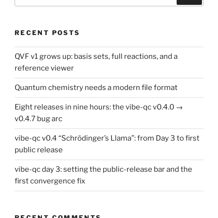
for:
RECENT POSTS
QVF v1 grows up: basis sets, full reactions, and a
reference viewer
Quantum chemistry needs a modern file format
Eight releases in nine hours: the vibe-qc v0.4.0 →
v0.4.7 bug arc
vibe-qc v0.4 “Schrödinger’s Llama”: from Day 3 to first
public release
vibe-qc day 3: setting the public-release bar and the
first convergence fix
RECENT COMMENTS