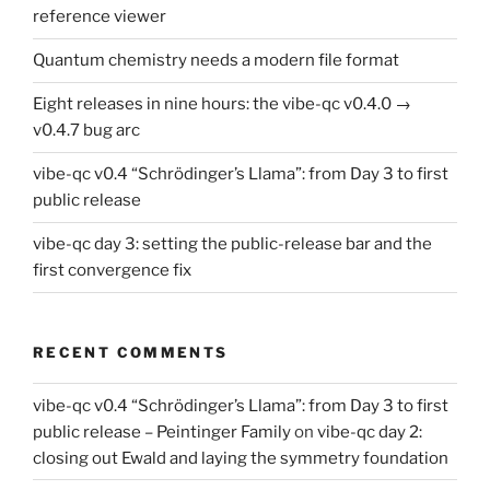
reference viewer
Quantum chemistry needs a modern file format
Eight releases in nine hours: the vibe-qc v0.4.0 →
v0.4.7 bug arc
vibe-qc v0.4 “Schrödinger’s Llama”: from Day 3 to first
public release
vibe-qc day 3: setting the public-release bar and the
first convergence fix
RECENT COMMENTS
vibe-qc v0.4 “Schrödinger’s Llama”: from Day 3 to first
public release – Peintinger Family
on
vibe-qc day 2:
closing out Ewald and laying the symmetry foundation