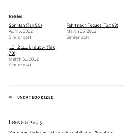
Related
Sonntag (Tag 80)
Fahrt nach Teques (Tag 63)
April 6, 2012
March 25, 2012
Similar post
Similar post
…3…2…1… Urlaub :-) (Tag
78)
March 31, 2012
Similar post
CATEGORIES
UNCATEGORIZED
Leave a Reply