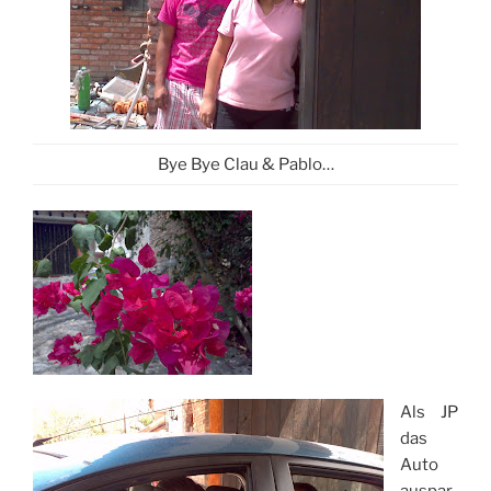
Bye Bye Clau & Pablo…
Als JP
das
Auto
auspar