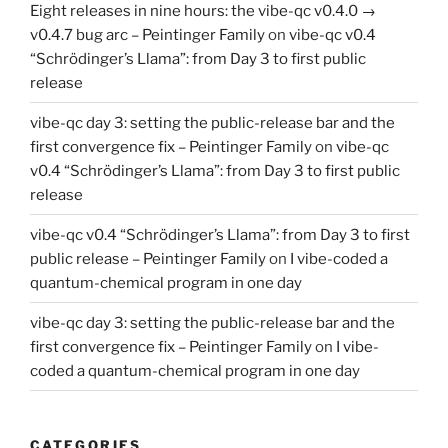
Eight releases in nine hours: the vibe-qc v0.4.0 →
v0.4.7 bug arc – Peintinger Family
on
vibe-qc v0.4
“Schrödinger’s Llama”: from Day 3 to first public
release
vibe-qc day 3: setting the public-release bar and the
first convergence fix – Peintinger Family
on
vibe-qc
v0.4 “Schrödinger’s Llama”: from Day 3 to first public
release
vibe-qc v0.4 “Schrödinger’s Llama”: from Day 3 to first
public release – Peintinger Family
on
I vibe-coded a
quantum-chemical program in one day
vibe-qc day 3: setting the public-release bar and the
first convergence fix – Peintinger Family
on
I vibe-
coded a quantum-chemical program in one day
CATEGORIES