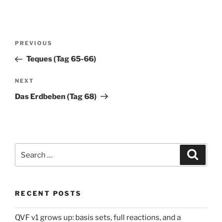
Post
Previous
PREVIOUS
navigation
Post
Teques (Tag 65-66)
Next
NEXT
Post
Das Erdbeben (Tag 68)
Search
Search
for:
RECENT POSTS
QVF v1 grows up: basis sets, full reactions, and a