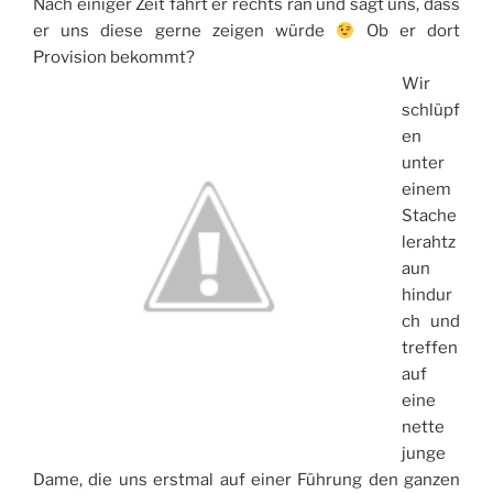
Nach einiger Zeit fährt er rechts ran und sagt uns, dass
er uns diese gerne zeigen würde
Ob er dort
Provision bekommt?
Wir
schlüpf
en
unter
einem
Stache
lerahtz
aun
hindur
ch und
treffen
auf
eine
nette
junge
Dame, die uns erstmal auf einer Führung den ganzen