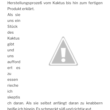
Herstellungsprozeß vom Kaktus bis hin zum fertigen
Produkt erklärt.
Als sie
uns ein
Stück
des
Kaktus
gibt
und
uns
aufford
ert es
zu
essen
rieche
ich
skeptis
ch daran. Als sie selbst anfängt daran zu knabbern
beiße ich hinein. Es schmeckt süß und richtig gut.